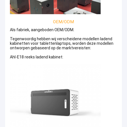
OEM/ODM
Als fabriek, aangeboden OEM/ODM.
Productfilosofie
---Dicht bij de markt, continue innovatie
Tegenwoordig hebben wij verscheidene modellen ladend
Servicefilosofie
---24-uurs online service
kabinetten voor tablettenlaptops, worden deze modellen
ontworpen gebaseerd op de marktvereisten:
Sociale filosofie
---Vergeet nooit waar iemands geluk vandaan
komt, geef terug aan de samenleving
Ahl-E18 reeks ladend kabinet:
Marktfilosofie
---Klanttevredenheid is onze drijvende kracht
Werkfilosofie
---Eén-op-één verantwoordelijkheidssysteem
Prestatiefilosofie
---Resultaat eerst, reden tweede
4. Bedrijfsvoordelen: