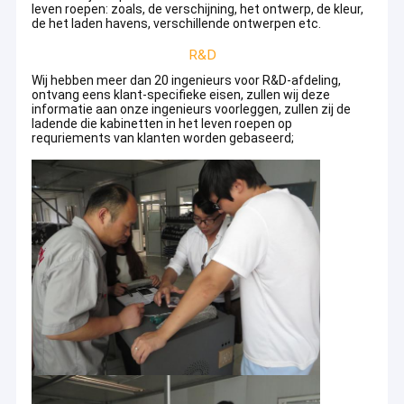
leven roepen: zoals, de verschijning, het ontwerp, de kleur,
Commerciële afdeling:
deze afdeling ondersteunt onze
de het laden havens, verschillende ontwerpen etc.
verkoop goed
R&D
Afdeling Netwerkbeheer:
wanneer klanten naar ons toekomen,
Wij hebben meer dan 20 ingenieurs voor R&D-afdeling,
zullen er 24-uurs online teams zijn om hen te beantwoorden
ontvang eens klant-specifieke eisen, zullen wij deze
informatie aan onze ingenieurs voorleggen, zullen zij de
ladende die kabinetten in het leven roepen op
Afdeling Administratieve Personeelszaken:
biedt alle
requriements van klanten worden gebaseerd;
ondersteuning aan het hele bedrijf