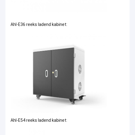
Ahl-E36 reeks ladend kabinet:
Merkvoordeel:
Hongkongs merk met een professioneel
ontwerpteam
Oorsprongsvoordeel:
Hongkong als R&D-centrum, Shenzhen
als ons productiecentrum voor elektronica en Shandong als ons
marketinghoofdkantoor
Intelligent systeemvoordeel:
LED-indicatoren tonen de
oplaadstatus, drie kleuren tonen drie verschillende
oplaadstatussen
Ahl-E54 reeks ladend kabinet:
8S beveiligingssysteemvoordeel:
Unieke fabriek in China met
dit beveiligingssysteem, kan de apparaten goed beschermen