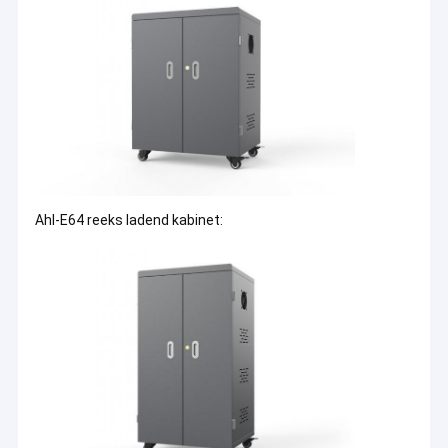
tijdens het opladen
Kwalificatievoordeel:
Alle oplaadkasten zijn geslaagd voor CE-,
FCC-, RoHS-, CCC-, ISO-seriecertificeringen
Krachtvoordeel:
Met meer dan 15.000 m² fabriek en meer dan
300 werknemers; verschillende productielijnen werken samen
Garantievoordeel:
Detectie-instructie, aardetest om te
garanderen dat alle oplaadkasten klaar zijn voor levering
Industrieel voordeel:
Gegalvaniseerd plaatstaal als
Ahl-E64 reeks ladend kabinet:
belangrijkste materialen maakt de oplaadkasten mooier en
roestbestendig; ABS-technische kunststof verdelers
voorkomen dat de apparaten krassen en stoten tijdens het
opladen; Internationaal ontwerpteam garandeert de
geavanceerde aard van de oplaadkasten
Chipvoordeel:
Chips worden geïmporteerd
Draadvoordeel:
Super internationale draden
5. Teamintroductie: