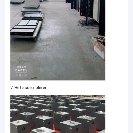
oplaadapparatuurindustrie, en wordt de meest professionele
Ipad ladend kabinet
fabrikant en serviceprovider met de meeste kracht in de
oplaadwagenindustrie. Als fabriek wordt OEM/ODM
aangeboden.
Tablet het laden karretje
USB die kabinet laden
Veelvoudig Laptop Opslagkabinet
Chromebook Ladend Kabinet
3. Bedrijfsfilosofie:
Het kabinet van de tabletopslag
De bedrijfsfilosofie omvat productfilosofie, servicefilosofie,
sociale filosofie, marktfilosofie, werkfilosofie en
USB dat kar laadt
prestatiefilosofie, deze filosofieën werken samen en maken ons
7. Het assembleren
Shandong Anheli professioneler.
Klaslokaal het Laden Kar
Laptop het laden karretje