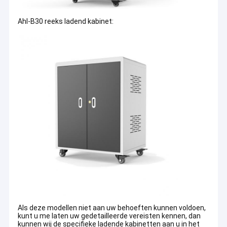
Shandong Anheli als een uitstekend bedrijf, heeft veel teams die
Ahl-B30 reeks ladend kabinet:
samenwerken
Sterk R&D-team:
er zijn meer dan 20 ingenieurs die
samenwerken om verschillende oplaadkasten te ontwerpen op
basis van de markt en de eisen van de klant
Binnenlands en overzees elite verkoopteam:
er zijn twee
hoofdverkoopteams; we hebben veel kantoren in verschillende
Als deze modellen niet aan uw behoeften kunnen voldoen,
steden op de binnenlandse markt en verschillende overzeese
kunt u me laten uw gedetailleerde vereisten kennen, dan
elite verkoopteams voor verschillende landen
kunnen wij de specifieke ladende kabinetten aan u in het