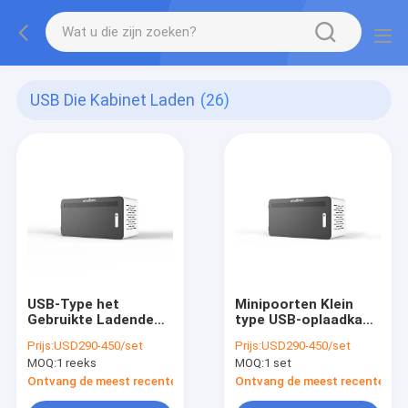
USB Die Kabinet Laden
(26)
USB-Type het
Minipoorten Klein
Gebruikte Ladende
type USB-oplaadkast
Kabinet van Ipads
Type-C oplaadkast
Prijs:
USD290-450/set
Prijs:
USD290-450/set
Tabletten met 18
MOQ:
1 reeks
MOQ:
1 set
Groeven
Ontvang de meest recente Prijs
Ontvang de meest recente Prij