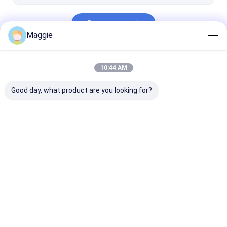
Doorgaan
Maggie
Onze Categorieën
10:44 AM
Good day, what product are you looking for?
Tablet ladend
Laptop ladend
Afsluitbaar la
kabinet
kabinet
kabinet
Thuis
Ongeveer
Contacteer
Desktop
ons
ons
Site
Sitemap
Privacy Policy