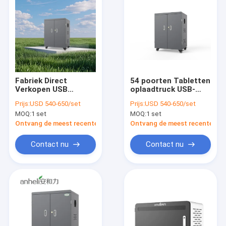
Fabriek Direct
54 poorten Tabletten
Verkopen USB
oplaadtruck USB-
oplaadkas DC tablet
oplaadkas
Prijs:
USD 540-650/set
Prijs:
USD 540-650/set
oplaadmandje
MOQ:
1 set
MOQ:
1 set
Ontvang de meest recente Prijs
Ontvang de meest recente Prij
Contact nu
Contact nu
Thuis
Producten
VR-show