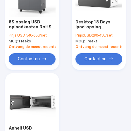
Over ons
Fabrieksreis
8S opslag USB
Desktop18 Bays
oplaadkasten RoHS
Ipad-opslag
Kwaliteitscontrole
FCC CCC
Meerdere opbergkast
Prijs:
USD 540-650/set
Prijs:
USD290-450/set
370 mm
MOQ:
1 reeks
MOQ:
1 reeks
Contacteer ons
Ontvang de meest recente Prijs
Ontvang de meest recente Prij
nieuws
Contact nu
Contact nu
Alle Gevallen
Tablet ladend kabinet
Laptop ladend kabinet
Afsluitbaar ladend kabinet
Anheli USB-