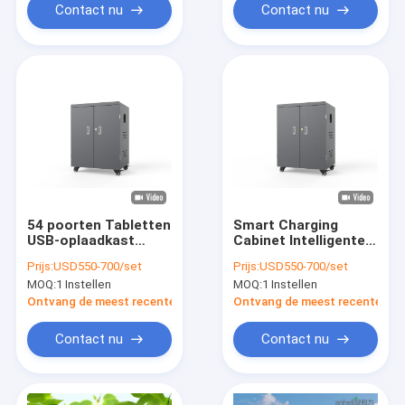
Contact nu
Contact nu
54 poorten Tabletten
Smart Charging
USB-oplaadkast
Cabinet Intelligente
Ipads Oplaadwagen
tabletten Charging
Prijs:
USD550-700/set
Prijs:
USD550-700/set
Trolley
MOQ:
1 Instellen
MOQ:
1 Instellen
Ontvang de meest recente Prijs
Ontvang de meest recente Prij
Contact nu
Contact nu