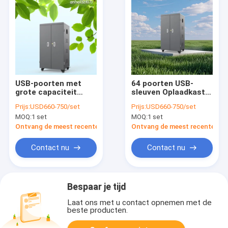
USB-poorten met
64 poorten USB-
grote capaciteit
sleuven Oplaadkast
USB-oplaadkast
Grote hoeveelheid
Prijs:
USD660-750/set
Prijs:
USD660-750/set
China
Oplaadwagen
MOQ:
1 set
MOQ:
1 set
Fabrieksoplaadwagen
Ontvang de meest recente Prijs
Ontvang de meest recente Prij
Contact nu
Contact nu
Bespaar je tijd
Laat ons met u contact opnemen met de
beste producten.