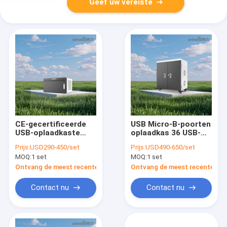
Geef uw vereiste
CE-gecertificeerde
USB Micro-B-poorten
USB-oplaadkaste
oplaadkas 36 USB-
met LED-indicator
slots oplaadmandje
Prijs:
USD290-450/set
Prijs:
USD490-650/set
MOQ:
1 set
MOQ:
1 set
Ontvang de meest recente Prijs
Ontvang de meest recente Prij
Contact nu
Contact nu