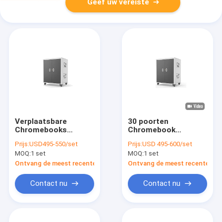
Geef uw vereiste
Verplaatsbare
30 poorten
Chromebooks
Chromebook
Laptops
oplaadkasten AC-
Prijs:
USD495-550/set
Prijs:
USD 495-600/set
Oplaadkasten 30
aansluitingen Direct
MOQ:
1 set
MOQ:
1 set
Slots Oplaadmandje
opladen mandje
Ontvang de meest recente Prijs
Ontvang de meest recente Prij
Contact nu
Contact nu