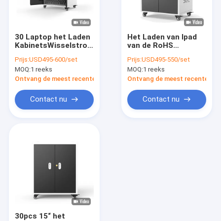
Over ons
Fabrieksreis
30 Laptop het Laden
Het Laden van Ipad
KabinetsWisselstroom
van de RoHS
Kwaliteitscontrole
die direct Type laden
Onderwijstablet
Prijs:
USD495-600/set
Prijs:
USD495-550/set
Gegalvaniseerde Kar
MOQ:
1 reeks
MOQ:
1 reeks
voor 30 Ipads
Contacteer ons
Ontvang de meest recente Prijs
Ontvang de meest recente Prij
nieuws
Contact nu
Contact nu
Alle Gevallen
Tablet ladend kabinet
Laptop ladend kabinet
Afsluitbaar ladend kabinet
30pcs 15“ het