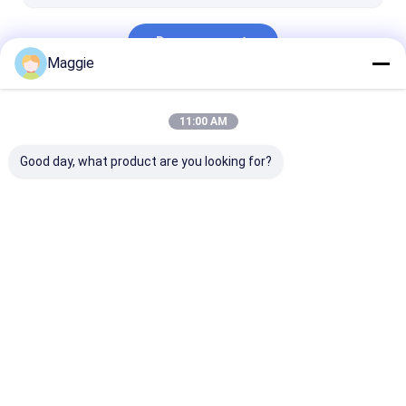
Doorgaan
Maggie
Onze Categorieën
11:00 AM
Good day, what product are you looking for?
Tablet ladend
Laptop ladend
Afsluitbaar la
kabinet
kabinet
kabinet
Thuis
Ongeveer
Contacteer
Desktop
ons
ons
Site
Sitemap
Privacy Policy