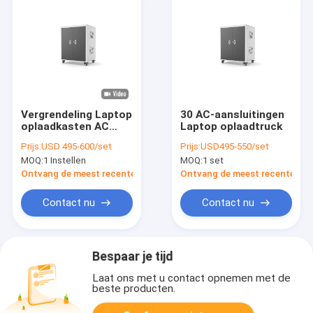
Vergrendeling Laptop
30 AC-aansluitingen
oplaadkasten AC
Laptop oplaadtruck
Power Type 30 Slots
Prijs:
USD 495-600/set
Prijs:
USD495-550/set
oplaadkar
MOQ:
1 Instellen
MOQ:
1 set
Ontvang de meest recente Prijs
Ontvang de meest recente Prij
Contact nu
Contact nu
Bespaar je tijd
Laat ons met u contact opnemen met de
beste producten.