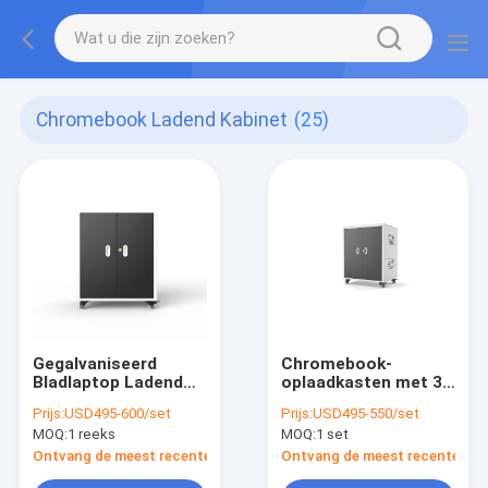
Chromebook Ladend Kabinet
(25)
Gegalvaniseerd
Chromebook-
Bladlaptop Ladend
oplaadkasten met 30
Kabinet 30 het Type
glijkaarten oplaadkar
Prijs:
USD495-600/set
Prijs:
USD495-550/set
van
met goede kwaliteit
MOQ:
1 reeks
MOQ:
1 set
HavensWisselstroom
Ontvang de meest recente Prijs
Ontvang de meest recente Prij