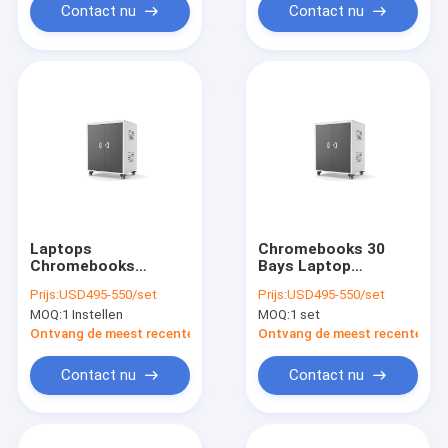
Contact nu
Contact nu
Laptops
Chromebooks 30
Chromebooks
Bays Laptop
Laadkasten 30 Slots
oplaadkas met goede
Prijs:
USD495-550/set
Prijs:
USD495-550/set
Charging Trolley
kwaliteit
MOQ:
1 Instellen
MOQ:
1 set
Ontvang de meest recente Prijs
Ontvang de meest recente Prij
Contact nu
Contact nu