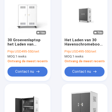
30 Groevenlaptop
Het Laden van 30
het Laden van
Havenschromebook
Chromebook Kar
het Type van
Prijs:
USD495-550/set
Prijs:
USD495-550/set
Gegalvaniseerd Blad
KabinetsWisselstroom
MOQ:
1 reeks
MOQ:
1 reeks
het Laden Kar
Ontvang de meest recente Prijs
Ontvang de meest recente Prij
Contact nu
Contact nu
Thuis
Producten
VR-show