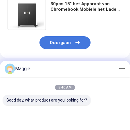
30pcs 15“ het Apparaat van
Chromebook Mobiele het Laden
Kar voor Sluiten van de Scholen
het Multieigenschap
Doorgaan
Geadviseerde Producten
Maggie
8:46 AM
Good day, what product are you looking for?
Chromebook-
Laptops
Chromebooks 
oplaadkasten met 30
Chromebooks
Bays Laptop