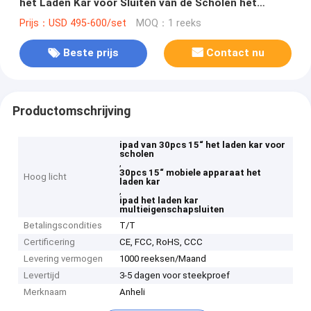
het Laden Kar voor Sluiten van de Scholen het
Multieigenschap
Prijs：USD 495-600/set
MOQ：1 reeks
Beste prijs
Contact nu
Productomschrijving
ipad van 30pcs 15“ het laden kar voor
scholen
,
30pcs 15“ mobiele apparaat het
Hoog licht
laden kar
,
ipad het laden kar
multieigenschapsluiten
Betalingscondities
T/T
Certificering
CE, FCC, RoHS, CCC
Levering vermogen
1000 reeksen/Maand
Levertijd
3-5 dagen voor steekproef
Merknaam
Anheli