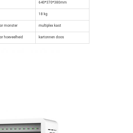
640*370*380mm
18 kg
oor monster
multiplex kast
or hoeveelheid
kartonnen doos