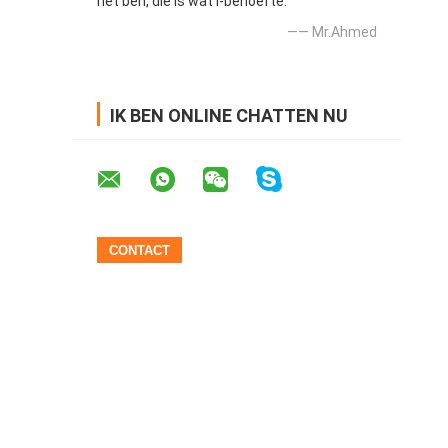
het ben, die is wat I-behoefte.
—— Mr.Ahmed
IK BEN ONLINE CHATTEN NU