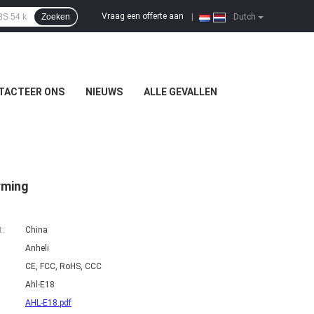
Vraag een offerte aan
Zoeken
|
Dutch
TACTEER ONS
NIEUWS
ALLE GEVALLEN
rming
t:
China
Anheli
CE, FCC, RoHS, CCC
Ahl-E18
AHL-E18.pdf