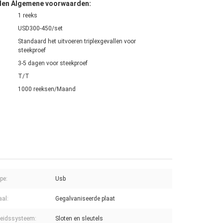
den Algemene voorwaarden:
1 reeks
USD300-450/set
Standaard het uitvoeren triplexgevallen voor
steekproef
3-5 dagen voor steekproef
T/T
1000 reeksen/Maand
pe:
Usb
aal:
Gegalvaniseerde plaat
heidssysteem:
Sloten en sleutels