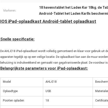
18 havenstablet het Laden Kar 18kg
de Tab
,
Markeren:
Android-Tablet het Laden Kar8s bescherm
IOS iPad-oplaadkast Android-tablet oplaadkast
Snelle specificatie:
De AHL-E18 iPad-oplaadkast wordt volledig gemonteerd en klaar voor gebruik uit 
apparaten tegelijk op op een veilige locatie. De oplaadkast kan aan de muur worde
behuizing is indrukwekkend en gemaakt van gegalvaniseerde plaat. De voordeur is a
Belangrijkste parameters voor iPad-oplaadkast:
Model
AHL-E18
Bescher
Oplaadtype
USB
Materiale
Poorten opladen
18
Certificat