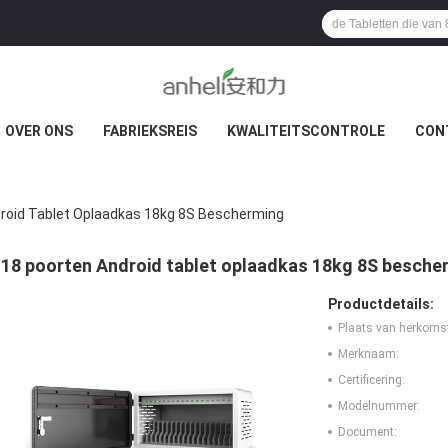
OVER ONS
FABRIEKSREIS
KWALITEITSCONTROLE
CON
roid Tablet Oplaadkas 18kg 8S Bescherming
18 poorten Android tablet oplaadkas 18kg 8S besche
Productdetails:
Plaats van herkoms
Merknaam:
Certificering:
Modelnummer:
Document: