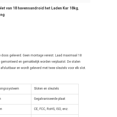
let van 18 havensandroid het Laden Kar 18kg
,
ing
de doos geleverd. Geen montage vereist. Laad maximaal 18
n gemonteerd en gemakkelijk worden verplaatst. De stalen
fsluitbaar en wordt geleverd met twee sleutels voor elk slot.
mingssysteem
Sloten en sleutels
n
Gegalvaniseerde plaat
en
CE, FCC, RoHS, ISO, enz.