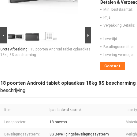
Betalen & Verzen
Min. bestelaantal:
Prijs:
Verpakking Details:
Levertijd:
Betalingscondities:
Grote Afbeelding :
18 poorten Android tablet oplaadkas
18kg 8S bescherming
Levering vermogen:
Contact
18 poorten Android tablet oplaadkas 18kg 8S bescherming
beschrijving
Item:
Ipad ladend kabinet
Laar ty
Laadpoorten:
18 havens
Materi
Beveiligingssysteem:
8S Beveiligingsbeveiligingssysteem
Veilig