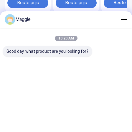
Beste prijs
Beste prijs
Beste pri
Maggie
Thuis
Ongeveer
Contacteer
Desktop
ons
ons
Site
Sitemap
Privacy Policy
10:20 AM
Kwaliteit
Tablet ladend kabinet
China Fabriek.Copyright © 2026
Shandong Anheli Electronic Technology Co., Ltd.. All Rights
Good day, what product are you looking for?
Reserved.
Thuis
Producten
VR-show