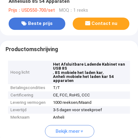
Anheliusb 8S 54 Apparaten
Prijs：USD550-700/set
MOQ：1 reeks
Beste prijs
Contact nu
Productomschrijving
Het Afsluitbare Ladende Kabinet van
USB 8S
Hoog licht
,
,
8S mobiele het laden kar
Anheli mobiele het laden kar 54
apparaten
Betalingscondities
T/T
Certificering
CE, FCC, RoHS, CCC
Levering vermogen
1000 reeksen/Maand
Levertijd
3-5 dagen voor steekproef
Merknaam
Anheli
Bekijk meer