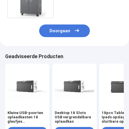
Anheliusb 8S 54 Apparaten
Doorgaan
Geadviseerde Producten
Kleine USB-poorten
Desktop 18 Slots
18pcs Tablett
oplaadkasten 18
USB vergrendelbare
Ipads opslag
gleufjes
oplaadkas
sluitbare opla
oplaadkasten
5V 2A