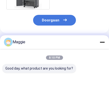
Doorgaan
Geadviseerde Producten
Maggie
8:10 PM
Good day, what product are you looking for?
36 USB-poorten
Tablet opslagkas 36
Draagbare klei
gegalvaniseerd
USB-poorten Smart
18pcs tablett
plaatmateriaal
Charging Kas
oplaadkast US
oplaadtruck slim
oplaadkast
oplaadmandje
Beste prijs
Beste prijs
Beste pri