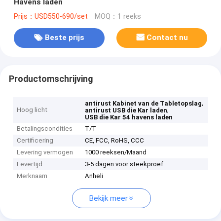
Havens laden
Prijs：USD550-690/set
MOQ：1 reeks
Beste prijs
Contact nu
Productomschrijving
,
antirust Kabinet van de Tabletopslag
Hoog licht
,
antirust USB die Kar laden
USB die Kar 54 havens laden
Betalingscondities
T/T
Certificering
CE, FCC, RoHS, CCC
Levering vermogen
1000 reeksen/Maand
Levertijd
3-5 dagen voor steekproef
Merknaam
Anheli
Bekijk meer