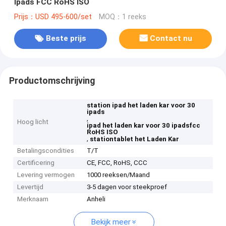
Ipads FCC RoHS ISO
Prijs：USD 495-600/set
MOQ：1 reeks
Beste prijs
Contact nu
Productomschrijving
station ipad het laden kar voor 30
ipads
,
Hoog licht
ipad het laden kar voor 30 ipadsfcc
RoHS ISO
,
stationtablet het Laden Kar
Betalingscondities
T/T
Certificering
CE, FCC, RoHS, CCC
Levering vermogen
1000 reeksen/Maand
Levertijd
3-5 dagen voor steekproef
Merknaam
Anheli
Bekijk meer