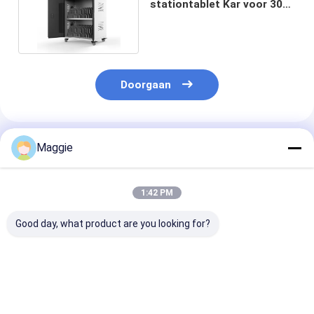
stationtablet Kar voor 30
Ipads FCC RoHS ISO
Doorgaan
Geadviseerde Producten
Maggie
1:42 PM
Good day, what product are you looking for?
Laptop oplaadtruck
Laptops AC-
Chromebooks
30 AC-aansluitingen
stopcontacten
Laptops Oplaa
oplaadkas
Oplaadwagentje 30
Wisselstrooma