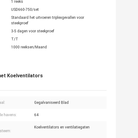
1 reeks
USD660-750/set
Standaard het uitvoeren triplexgevallen voor
steekproef
3-5 dagen voor steekproef
T/T
1000 reeksen/Maand
et Koelventilators
aal:
Gegalvaniseerd Blad
e havens:
64
Koelventilators en ventilatiegaten
steem: