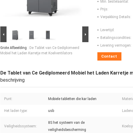
Min. bestelaantal:
Prijs:
Verpakking Details:
Levertijd:
Betalingscondities:
Levering vermogen:
Grote Afbeelding :
De Tablet van Ce Gediplomeerd
Mobiel het Laden Karretje met Koelventilators
Contact
De Tablet van Ce Gediplomeerd Mobiel het Laden Karretje m
beschrijving
Punt:
Mobiele tabletten die kar laden
Materi
Het laden type:
usb
Ladend
8S het systeem van de
Veiligheidssysteem:
Koelsy
veiligheidsbescherming