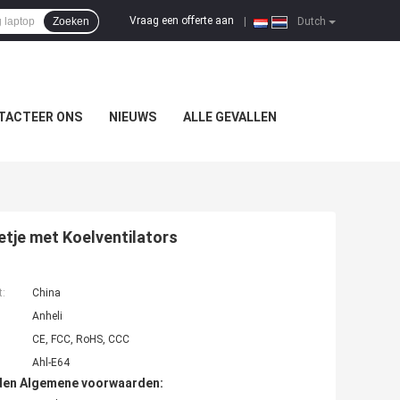
Vraag een offerte aan
Zoeken
|
Dutch
TACTEER ONS
NIEUWS
ALLE GEVALLEN
etje met Koelventilators
t:
China
Anheli
CE, FCC, RoHS, CCC
Ahl-E64
den Algemene voorwaarden: