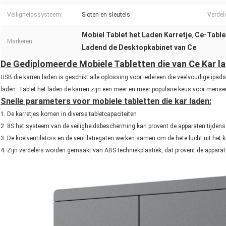
Veiligheidssysteem:
Sloten en sleutels
Verdel
Mobiel Tablet het Laden Karretje
Ce-Table
,
Markeren:
Ladend de Desktopkabinet van Ce
De Gediplomeerde Mobiele Tabletten die van Ce Kar l
USB die karren laden is geschikt alle oplossing voor iedereen die veelvoudige ipa
laden. Tablet het laden de karren zijn een meer en meer populaire keus voor mensen
Snelle parameters voor mobiele tabletten die kar laden:
1. De karretjes komen in diverse tabletcapaciteiten
2. 8S het systeem van de veiligheidsbescherming kan provent de apparaten tijdens
3. De koelventilators en de ventilatiegaten werken samen om de hete lucht uit het ka
4. Zijn verdelers worden gemaakt van ABS techniekplastiek, dat provent de apparat