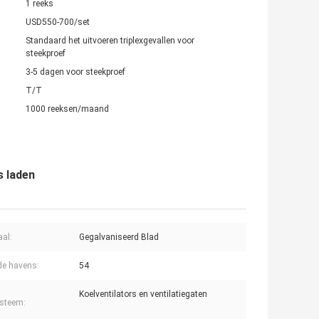
1 reeks
USD550-700/set
Standaard het uitvoeren triplexgevallen voor
steekproef
3-5 dagen voor steekproef
T/T
1000 reeksen/maand
s laden
aal:
Gegalvaniseerd Blad
e havens:
54
Koelventilators en ventilatiegaten
steem: