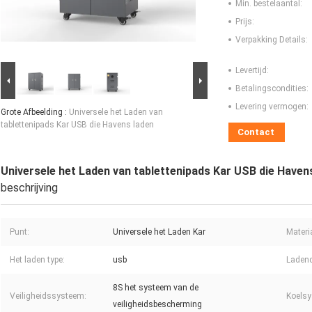
Min. bestelaantal:
Prijs:
Verpakking Details:
Levertijd:
Betalingscondities:
Levering vermogen:
Grote Afbeelding :
Universele het Laden van
tablettenipads Kar USB die Havens laden
Contact
Universele het Laden van tablettenipads Kar USB die Haven
beschrijving
Punt:
Universele het Laden Kar
Materi
Het laden type:
usb
Ladend
8S het systeem van de
Veiligheidssysteem:
Koelsy
veiligheidsbescherming