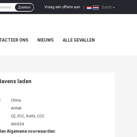
Vraag een offerte aan
Zoeken
|
Dutch
TACTEER ONS
NIEUWS
ALLE GEVALLEN
Havens laden
t:
China
Anheli
CE, FCC, RoHS, CCC
Ahl-E54
den Algemene voorwaarden: