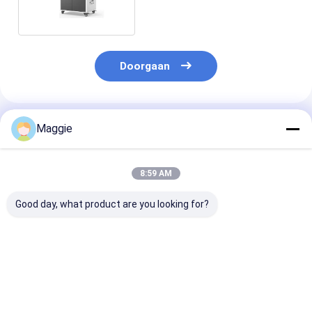
KabinetsWisselstroom
Doorgaan
Geadviseerde Producten
Maggie
8:59 AM
Good day, what product are you looking for?
Laptop oplaadtruck
Laptops AC-
Chromebooks
30 AC-aansluitingen
stopcontacten
Laptops Oplaa
oplaadkas
Oplaadwagentje 30
Wisselstrooma
poorten
Oplaadwagent
Oplaadwagentje
Beste prijs
Beste prijs
Beste pri