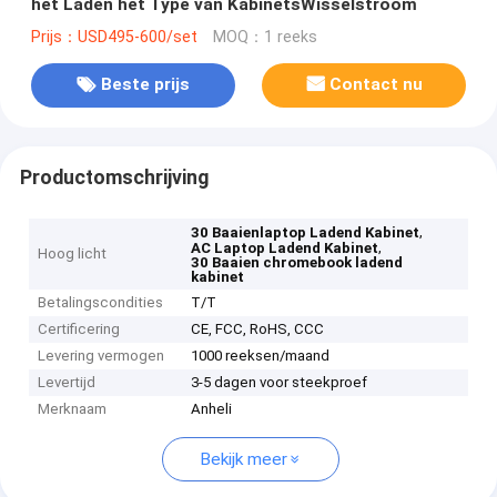
het Laden het Type van KabinetsWisselstroom
Prijs：USD495-600/set
MOQ：1 reeks
Beste prijs
Contact nu
Productomschrijving
,
30 Baaienlaptop Ladend Kabinet
,
AC Laptop Ladend Kabinet
Hoog licht
30 Baaien chromebook ladend
kabinet
Betalingscondities
T/T
Certificering
CE, FCC, RoHS, CCC
Levering vermogen
1000 reeksen/maand
Levertijd
3-5 dagen voor steekproef
Merknaam
Anheli
Bekijk meer