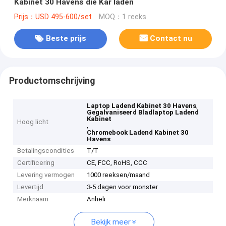
Kabinet 30 Havens die Kar laden
Prijs：USD 495-600/set
MOQ：1 reeks
Beste prijs
Contact nu
Productomschrijving
,
Laptop Ladend Kabinet 30 Havens
Gegalvaniseerd Bladlaptop Ladend
Kabinet
Hoog licht
,
Chromebook Ladend Kabinet 30
Havens
Betalingscondities
T/T
Certificering
CE, FCC, RoHS, CCC
Levering vermogen
1000 reeksen/maand
Levertijd
3-5 dagen voor monster
Merknaam
Anheli
Bekijk meer