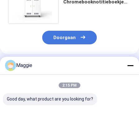
Chromebooknotitieboekje
Ladend Kabinet 30 Havens
die Kar laden
Doorgaan
Geadviseerde Producten
Maggie
2:15 PM
Good day, what product are you looking for?
Goedkwaliteit
30 slots Meerdere
60HZ school
Laptops
laptop opbergkastje
Gebruikt Lapt
Chromebooks
AC Power Sockets
Ladend Kabine