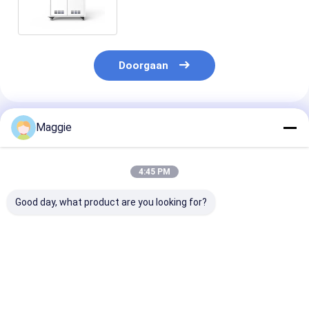
Doorgaan
Geadviseerde Producten
Maggie
4:45 PM
Good day, what product are you looking for?
Chromebook-
Laptops
Chromebooks 
oplaadkasten met 30
Chromebooks
Bays Laptop
glijkaarten
Laadkasten 30 Slots
oplaadkas met
oplaadkar met goede
Charging Trolley
kwaliteit
kwaliteit
Beste prijs
Beste prijs
Beste pri