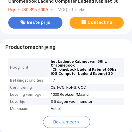
Chromebook Ladend Computer Ladend Kabinet 30
Prijs：USD 495-600/set
MOQ：1 reeks
Beste prijs
Contact nu
Productomschrijving
het Ladende Kabinet van 50hz
Chromebook
Hoog licht
,
,
Chromebook Ladend Kabinet 60hz
IOS Computer Ladend Kabinet 30
Betalingscondities
T/T
Certificering
CE, FCC, RoHS, CCC
Levering vermogen
1000 Reeksen/Maand
Levertijd
3-5 dagen voor monster
Merknaam
Anheli
Bekijk meer