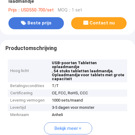
laadmandje
Prijs：USD550-700/set
MOQ：1 set
Beste prijs
Contact nu
Productomschrijving
USB-poorten Tabletten
oplaadmandje
Hoog licht
,
,
54 stuks tabletten laadmandje
Oplaadmandje voor tablets met grote
capaciteit
Betalingscondities
T/T
Certificering
CE, FCC, RoHS, CCC
Levering vermogen
1000 sets/maand
Levertijd
3-5 dagen voor monster
Merknaam
Anheli
Bekijk meer