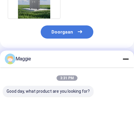
laadmandje
Doorgaan
Geadviseerde Producten
Maggie
3:31 PM
Good day, what product are you looking for?
Veiligheidstabletten
Tabletten Ipad 5V 2-
Tablets USB-
oplaadmandje 54
2.4A Oplaadkas
oplaadmandje 
USB-poorten
Smart USB
2.4A per poort
oplaadkas
Oplaadmandje
oplaadkas