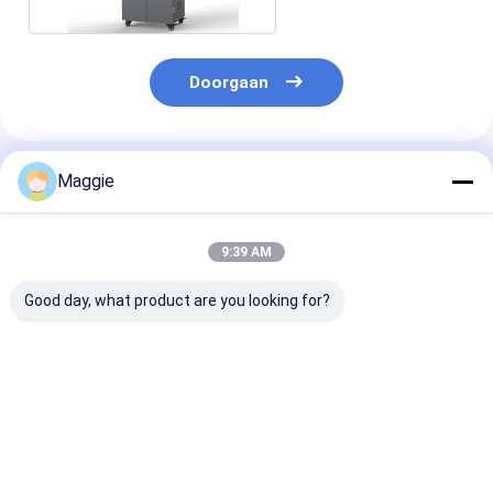
Doorgaan
Geadviseerde Producten
Maggie
9:39 AM
Good day, what product are you looking for?
Veiligheidstabletten
Tabletten Ipad 5V 2-
Tablets USB-
oplaadmandje 54
2.4A Oplaadkas
oplaadmandje 
USB-poorten
Smart USB
2.4A per poort
oplaadkas
Oplaadmandje
oplaadkas
Beste prijs
Beste prijs
Beste pri