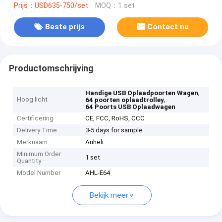
Prijs：USD635-750/set
MOQ：1 set
Beste prijs
Contact nu
Productomschrijving
,
Handige USB Oplaadpoorten Wagen
Hoog licht
,
64 poorten oplaadtrolley
64 Poorts USB Oplaadwagen
Certificering
CE, FCC, RoHS, CCC
Delivery Time
3-5 days for sample
Merknaam
Anheli
Minimum Order
1 set
Quantity
Model Number
AHL-E64
Bekijk meer