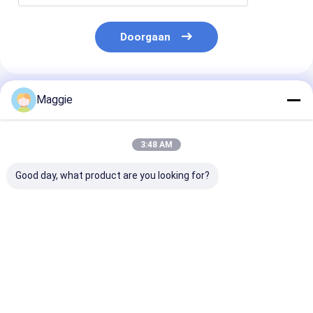
Doorgaan
Geadviseerde Producten
Maggie
3:48 AM
Good day, what product are you looking for?
Concurrerende prijs
Chromebooks
30 AC-aanslui
30 slot AC Power
Charging Trolley 30
Laptop Chrom
Laptop oplaadkasten
AC Power Sockets
oplaadkas met
Notebook
Charging Cabinet
Nieuw-Zeelan
oplaadtruck
standaard st
Beste prijs
Beste prijs
Beste pri