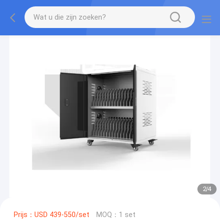
2
/
4
Prijs：USD 439-550/set
MOQ：1 set