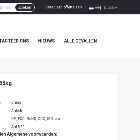
Vraag een offerte aan
Zoeken
|
Dutch
TACTEER ONS
NIEUWS
ALLE GEVALLEN
 65kg
t:
China
Anheli
CE, FCC, RoHS, CCC, ISO, etc.
Ahl-B30
den Algemene voorwaarden: