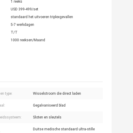
1 reeks
USD 399-499/set
standaard het uitvoeren triplexgevallen
5-7 werkdagen
T/T
1000 reeksen/Maand
en type:
Wisselstroom die direct laden
aal:
Gegalvaniseerd blad
heidssysteem:
Sloten en sleutels
Duitse medische standaard ultra-stille
: