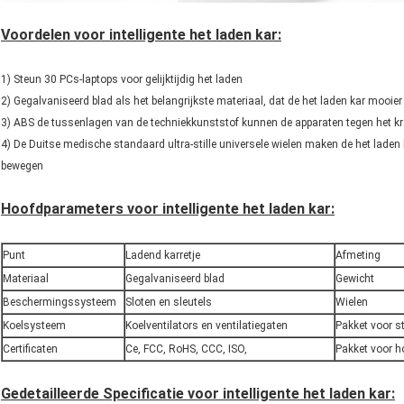
Voordelen voor intelligente het laden kar:
1) Steun 30 PCs-laptops voor gelijktijdig het laden
2) Gegalvaniseerd blad als het belangrijkste materiaal, dat de het laden kar mooie
3) ABS de tussenlagen van de techniekkunststof kunnen de apparaten tegen het 
4) De Duitse medische standaard ultra-stille universele wielen maken de het laden
bewegen
Hoofdparameters voor intelligente het laden kar:
Punt
Ladend karretje
Afmeting
Materiaal
Gegalvaniseerd blad
Gewicht
Beschermingssysteem
Sloten en sleutels
Wielen
Koelsysteem
Koelventilators en ventilatiegaten
Pakket voor s
Certificaten
Ce, FCC, RoHS, CCC, ISO,
Pakket voor h
Gedetailleerde Specificatie voor intelligente het laden kar: