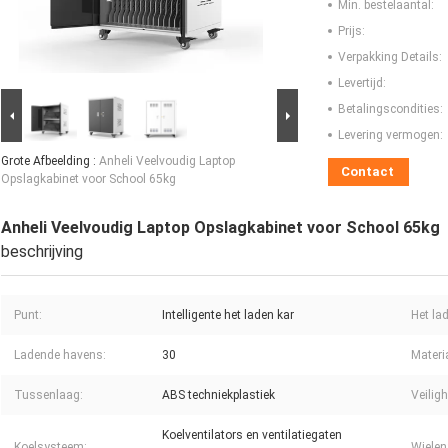
Min. bestelaantal:
Prijs:
Verpakking Details:
Levertijd:
Betalingscondities:
Levering vermogen:
Grote Afbeelding :
Anheli Veelvoudig Laptop
Contact
Opslagkabinet voor School 65kg
Anheli Veelvoudig Laptop Opslagkabinet voor School 65kg
beschrijving
Punt:
Intelligente het laden kar
Het lad
Ladende havens:
30
Materi
Tussenlaag:
ABS techniekplastiek
Veilig
Koelventilators en ventilatiegaten
Koelsysteem:
Wielen